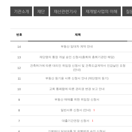
번호
제목
부동산 임대차 계약 안내
14
재단명의 통장 개설 승인 신청서(총회와 총회기관만 해당)
13
건축허가에 따른 대리인 위임장 신청서 및 건축도급계약서 인감날인 요청
12
(안내)
부동산 등기용 서류 신청서 안내 (재단명의 등기)
11
교회 통폐합에 따른 관리권 변경 보고 안내
10
부동산 매매를 위한 위임장 신청서
9
일반서류 신청서 (안내)
8
1
대출기간연장 신청서
7
1
기본재산 담보대출 및 은행변경 승인 신청서
6