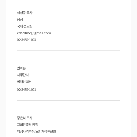
석성규 목사
팀장
국내 선교팀
kehcdmc@gmail.com
02-3459-1023
안예은
사무간사
국내선교팀
02-3459-1021
장은석 목사
교회진흥원 원장
핵심사역추진/교회개척훈련원