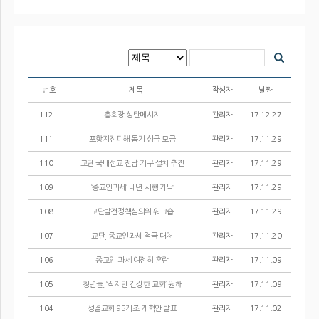
번호
제목
작성자
날짜
112
총회장 성탄메시지
관리자
17.12.27
111
포항지진피해 돕기 성금 모금
관리자
17.11.29
110
교단 국내선교 전담 기구 설치 추진
관리자
17.11.29
109
‘종교인과세’ 내년 시행 가닥
관리자
17.11.29
108
교단발전정책심의위 워크숍
관리자
17.11.29
107
교단, 종교인과세 적극 대처
관리자
17.11.20
106
종교인 과세 여전히 혼란
관리자
17.11.09
105
청년들, ‘작지만 건강한 교회’ 원해
관리자
17.11.09
104
성결교회 95개조 개혁안 발표
관리자
17.11.02