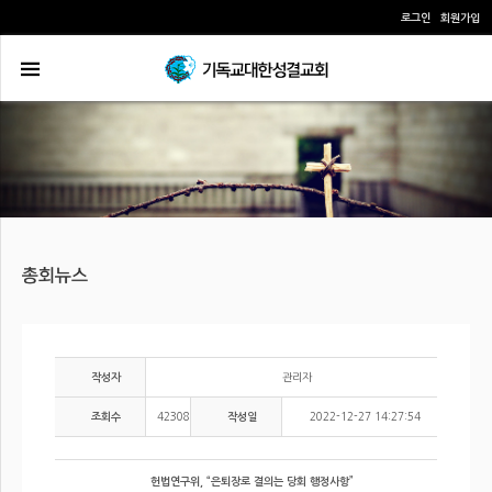
로그인
회원가입
관리자
작성자
42308
2022-12-27 14:27:54
조회수
작성일
헌법연구위, “은퇴장로 결의는 당회 행정사항”