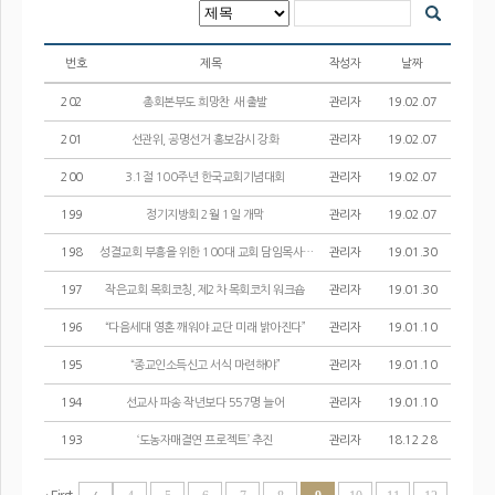
번호
제목
작성자
날짜
202
총회본부도 희망찬 새 출발
관리자
19.02.07
201
선관위, 공명선거 홍보감시 강화
관리자
19.02.07
200
3.1절 100주년 한국교회기념대회
관리자
19.02.07
199
정기지방회 2월 1일 개막
관리자
19.02.07
198
성결교회 부흥을 위한 100대 교회 담임목사 세미나
관리자
19.01.30
197
작은교회 목회코칭, 제2차 목회코치 워크숍
관리자
19.01.30
196
“다음세대 영혼 깨워야 교단 미래 밝아진다”
관리자
19.01.10
195
“종교인소득신고 서식 마련해야”
관리자
19.01.10
194
선교사 파송 작년보다 557명 늘어
관리자
19.01.10
193
‘도농자매결연 프로젝트’ 추진
관리자
18.12.28
‹ First