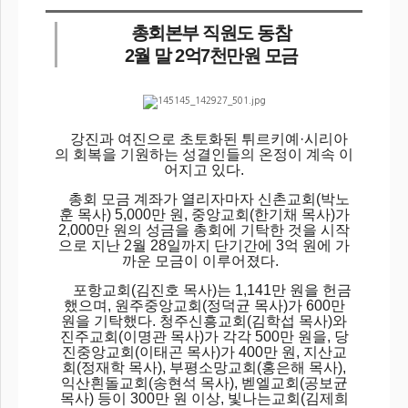
총회본부 직원도 동참
2월 말 2억7천만원 모금
강진과 여진으로 초토화된 튀르키예·시리아
의 회복을 기원하는 성결인들의 온정이 계속 이
어지고 있다.
총회 모금 계좌가 열리자마자 신촌교회(박노
훈 목사) 5,000만 원, 중앙교회(한기채 목사)가
2,000만 원의 성금을 총회에 기탁한 것을 시작
으로 지난 2월 28일까지 단기간에 3억 원에 가
까운 모금이 이루어졌다.
포항교회(김진호 목사)는 1,141만 원을 헌금
했으며, 원주중앙교회(정덕균 목사)가 600만
원을 기탁했다. 청주신흥교회(김학섭 목사)와
진주교회(이명관 목사)가 각각 500만 원을, 당
진중앙교회(이태곤 목사)가 400만 원, 지산교
회(정재학 목사), 부평소망교회(홍은해 목사),
익산흰돌교회(송현석 목사), 벧엘교회(공보균
목사) 등이 300만 원 이상, 빛나는교회(김제희