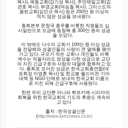
목사), 예동교회(강기성 목사), 주안제일교회(김
관호 목사), 부경교회(여승철 목사), 그리스도의
몸된교회(김민규 목사) 등은 200만 원 이상의
적지 않은 성금을 보내왔다.
총회본부 문창국 총무를 비롯한 직원들도 십
시일반으로 모금에 동참해 총 300만 원의 성금
을 모았다.
이 밖에도 다수의 교회가 100만 원 이상 성금
을 전달해와 성결인들의 사랑이 큰 열매를 맺어
가고 있다. 규모가 작은 교회나 개인들도 비록
액수는 적을지라도 정성을 다한 성금으로 교단
의 지진 긴급구호와 사랑의 대열에 합류하고 있
다. 총회로 모아진 성금은 한국교회총연합(대
표회장 이영훈 목사) 및 한교봉·월드비전·기아
대책 등 NGO 단체로 보내져 한국교회 이름으
로 지진 피해 긴급구호에 사용된다.
한편 우리 교단뿐 아니라 튀르키예·시리아의
회복을 위한 한국교회의 기도와 후원도 계속되
고 있다
출처 : 한국성결신문
(
http://www.kehcnews.co.kr)