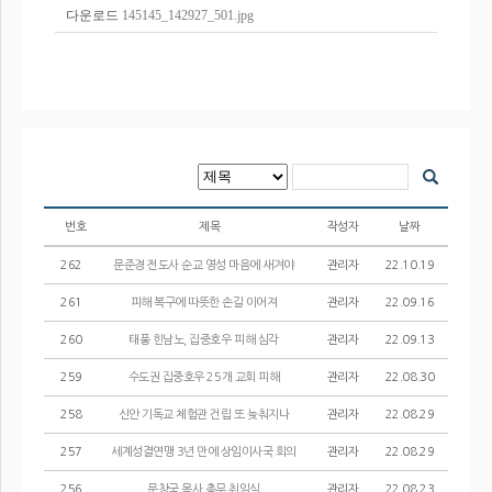
다운로드
145145_142927_501.jpg
번호
제목
작성자
날짜
262
문준경 전도사 순교 영성 마음에 새겨야
관리자
22.10.19
261
피해 복구에 따뜻한 손길 이어져
관리자
22.09.16
260
태풍 힌남노, 집중호우 피해 심각
관리자
22.09.13
259
수도권 집중호우 25개 교회 피해
관리자
22.08.30
258
신안 기독교 체험관 건립 또 늦춰지나
관리자
22.08.29
257
세계성결연맹 3년 만에 상임이사국 회의
관리자
22.08.29
256
문창국 목사 총무 취임식
관리자
22.08.23