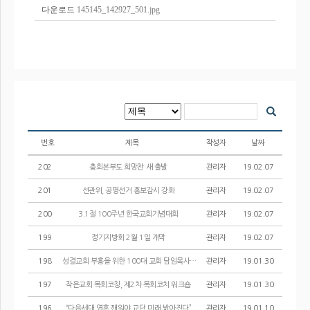
다운로드
145145_142927_501.jpg
번호
제목
작성자
날짜
202
총회본부도 희망찬 새 출발
관리자
19.02.07
201
선관위, 공명선거 홍보감시 강화
관리자
19.02.07
200
3.1절 100주년 한국교회기념대회
관리자
19.02.07
199
정기지방회 2월 1일 개막
관리자
19.02.07
198
성결교회 부흥을 위한 100대 교회 담임목사 세미나
관리자
19.01.30
197
작은교회 목회코칭, 제2차 목회코치 워크숍
관리자
19.01.30
196
“다음세대 영혼 깨워야 교단 미래 밝아진다”
관리자
19.01.10