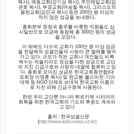
목사), 예동교회(강기성 목사), 주안제일교회(김
관호 목사), 부경교회(여승철 목사), 그리스도의
몸된교회(김민규 목사) 등은 200만 원 이상의
적지 않은 성금을 보내왔다.
총회본부 문창국 총무를 비롯한 직원들도 십
시일반으로 모금에 동참해 총 300만 원의 성금
을 모았다.
이 밖에도 다수의 교회가 100만 원 이상 성금
을 전달해와 성결인들의 사랑이 큰 열매를 맺어
가고 있다. 규모가 작은 교회나 개인들도 비록
액수는 적을지라도 정성을 다한 성금으로 교단
의 지진 긴급구호와 사랑의 대열에 합류하고 있
다. 총회로 모아진 성금은 한국교회총연합(대
표회장 이영훈 목사) 및 한교봉·월드비전·기아
대책 등 NGO 단체로 보내져 한국교회 이름으
로 지진 피해 긴급구호에 사용된다.
한편 우리 교단뿐 아니라 튀르키예·시리아의
회복을 위한 한국교회의 기도와 후원도 계속되
고 있다
출처 : 한국성결신문
(
http://www.kehcnews.co.kr)