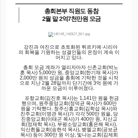
총회본부 직원도 동참
2월 말 2억7천만원 모금
강진과 여진으로 초토화된 튀르키예·시리아
의 회복을 기원하는 성결인들의 온정이 계속 이
어지고 있다.
총회 모금 계좌가 열리자마자 신촌교회(박노
훈 목사) 5,000만 원, 중앙교회(한기채 목사)가
2,000만 원의 성금을 총회에 기탁한 것을 시작
으로 지난 2월 28일까지 단기간에 3억 원에 가
까운 모금이 이루어졌다.
포항교회(김진호 목사)는 1,141만 원을 헌금
했으며, 원주중앙교회(정덕균 목사)가 600만
원을 기탁했다. 청주신흥교회(김학섭 목사)와
진주교회(이명관 목사)가 각각 500만 원을, 당
진중앙교회(이태곤 목사)가 400만 원, 지산교
회(정재학 목사), 부평소망교회(홍은해 목사),
익산흰돌교회(송현석 목사), 벧엘교회(공보균
목사) 등이 300만 원 이상, 빛나는교회(김제희