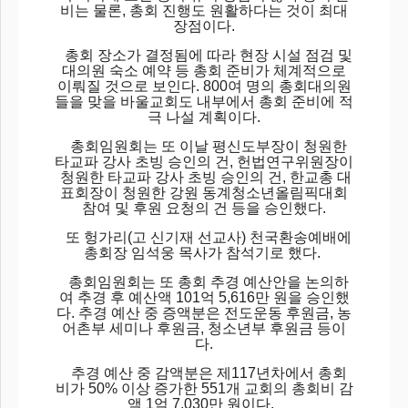
비는 물론, 총회 진행도 원활하다는 것이 최대
장점이다.
총회 장소가 결정됨에 따라 현장 시설 점검 및
대의원 숙소 예약 등 총회 준비가 체계적으로
이뤄질 것으로 보인다. 800여 명의 총회대의원
들을 맞을 바울교회도 내부에서 총회 준비에 적
극 나설 계획이다.
총회임원회는 또 이날 평신도부장이 청원한
타교파 강사 초빙 승인의 건, 헌법연구위원장이
청원한 타교파 강사 초빙 승인의 건, 한교총 대
표회장이 청원한 강원 동계청소년올림픽대회
참여 및 후원 요청의 건 등을 승인했다.
또 헝가리(고 신기재 선교사) 천국환송예배에
총회장 임석웅 목사가 참석기로 했다.
총회임원회는 또 총회 추경 예산안을 논의하
여 추경 후 예산액 101억 5,616만 원을 승인했
다. 추경 예산 중 증액분은 전도운동 후원금, 농
어촌부 세미나 후원금, 청소년부 후원금 등이
다.
추경 예산 중 감액분은 제117년차에서 총회
비가 50% 이상 증가한 551개 교회의 총회비 감
액 1억 7,030만 원이다.