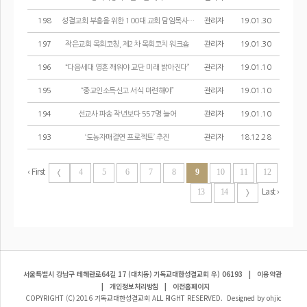
198
성결교회 부흥을 위한 100대 교회 담임목사 세미나
관리자
19.01.30
197
작은교회 목회코칭, 제2차 목회코치 워크숍
관리자
19.01.30
196
“다음세대 영혼 깨워야 교단 미래 밝아진다”
관리자
19.01.10
195
“종교인소득신고 서식 마련해야”
관리자
19.01.10
194
선교사 파송 작년보다 557명 늘어
관리자
19.01.10
193
‘도농자매결연 프로젝트’ 추진
관리자
18.12.28
‹ First
4
5
6
7
8
9
10
11
12
Last ›
13
14
서울특별시 강남구 테헤란로64길 17 (대치동) 기독교대한성결교회 우) 06193
|
이용약관
|
개인정보처리방침
|
이전홈페이지
COPYRIGHT (C) 2016 기독교대한성결교회 ALL RIGHT RESERVED. Designed by ohjic