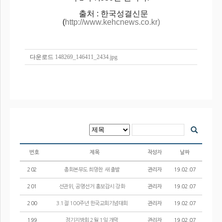
출처 : 한국성결신문
(
http://www.kehcnews.co.kr)
다운로드
148269_146411_2434.jpg
번호
제목
작성자
날짜
202
총회본부도 희망찬 새 출발
관리자
19.02.07
201
선관위, 공명선거 홍보감시 강화
관리자
19.02.07
200
3.1절 100주년 한국교회기념대회
관리자
19.02.07
199
정기지방회 2월 1일 개막
관리자
19.02.07