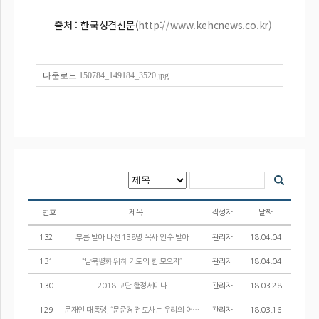
출처 : 한국성결신문(
http://www.kehcnews.co.kr)
다운로드
150784_149184_3520.jpg
번호
제목
작성자
날짜
132
부름 받아 나선 138명 목사 안수 받아
관리자
18.04.04
131
“남북평화 위해 기도의 힘 모으자”
관리자
18.04.04
130
2018 교단 행정세미나
관리자
18.03.28
129
문재인 대통령, “문준경 전도사는 우리의 어머니”
관리자
18.03.16