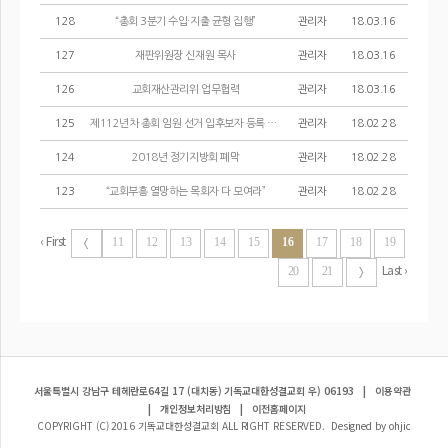
128
“총회 3분기 수입·지출 균형 집행”
관리자
18.03.16
127
재판위원장 신재원 목사
관리자
18.03.16
126
교회재산관리위 업무협력
관리자
18.03.16
125
제112년차 총회 임원 선거 입후보자 등록 공고
관리자
18.02.28
124
2018년 정기지방회 폐막
관리자
18.02.28
123
“교회부흥 열망하는 목회자 다 모여라”
관리자
18.02.28
‹ First
11
12
13
14
15
16
17
18
19
Last ›
20
21
서울특별시 강남구 테헤란로64길 17 (대치동) 기독교대한성결교회 우) 06193
|
이용약관
|
개인정보처리방침
|
이전홈페이지
COPYRIGHT (C) 2016 기독교대한성결교회 ALL RIGHT RESERVED. Designed by ohjic