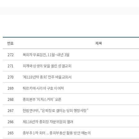
번호
제목
272
목회자 무료검진, 11월~내년 3월
271
회개와 상생의 닻을 올린 성결교회
270
‘제118년차 총회’ 전주 바울교회서
269
튀르키예·시리아 구호 이어져
268
총회본부 ‘지저스커피’ 오픈
267
헌법연구위, “은퇴장로 결의는 당회 행정사항”
266
제116년차 총회장 자문위원회 열려
265
총부추 1차 회의 ... 총회부동산 활용 방안 재논의