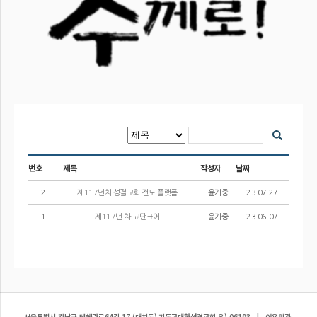
번호
제목
작성자
날짜
2
제117년차 성결교회 전도 플랫폼
윤기중
23.07.27
1
제117년 차 교단표어
윤기중
23.06.07
서울특별시 강남구 테헤란로64길 17 (대치동) 기독교대한성결교회 우) 06193
|
이용약관