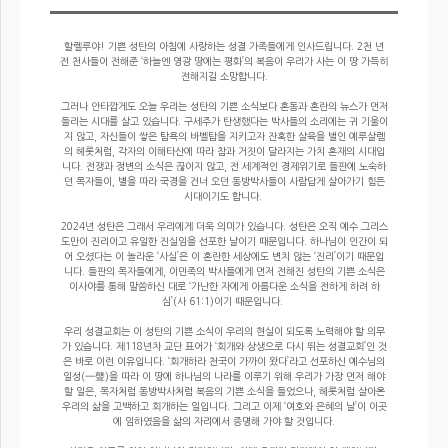
할렐루야! 기쁜 성탄의 아침에 사랑하는 성결 가족들에게 인사드립니다. 2천 년
전 천사들이 전해준 ‘하늘엔 영광 땅에는 평화’의 복음이 우리가 사는 이 땅 가득히
전해지길 소망합니다.
그러나 안타깝게도 오늘 우리는 성탄의 기쁜 소식보다 혼동과 혼란의 뉴스가 먼저
들리는 시대를 살고 있습니다. 구세주가 탄생했다는 박사들의 소리에는 귀 기울이
지 않고, 자신들이 쌓은 탐욕의 바벨탑을 지키고자 잔혹한 살육을 벌인 예루살렘
의 헤롯처럼, 각자의 이해타산에 따라 참과 거짓이 달라지는 가치 혼재의 시대입
니다. 전쟁과 정변의 소식은 끊이지 않고, 전 세계적인 경제위기로 들판에 노숙하
던 목자들이, 별을 따라 국경을 건너 오던 동방박사들이 사람답게 살아가기 힘든
시대이기도 합니다.
2024년 성탄은 그래서 우리에게 더욱 의미가 있습니다. 성탄은 오직 예수 그리스
도만이 진리이고 유일한 진실임을 선포한 날이기 때문입니다. 하나님이 인간이 되
어 오셨다는 이 놀라운 ‘사실’은 이 혼란한 세상에도 변치 않는 ‘진리’이기 때문입
니다. 들판의 목자들에게, 이민족의 박사들에게 먼저 전해진 성탄의 기쁜 소식은
이사야를 통해 말씀하신 대로 ‘가난한 자에게 아름다운 소식을 전하게 하려 하
심’(사 61:1)이기 때문입니다.
우리 성결교회는 이 성탄의 기쁜 소식이 우리의 현실이 되도록 노력해야 할 의무
가 있습니다. 제118년차 교단 표어가 ‘회개와 상생으로 다시 뛰는 성결교회’인 것
은 바로 이런 이유입니다. ‘회개하라 천국이 가까이 왔다’라고 선포하신 예수님의
일성(一聲)을 따라 이 땅에 하나님의 나라를 이루기 위해 우리가 가장 먼저 해야
할 일은, 목자처럼 동방박사처럼 복음의 기쁜 소식을 들었으나, 헤롯처럼 살아온
우리의 삶을 고백하고 회개하는 일입니다. 그리고 이제 ‘여호와 은혜의 날’이 이곳
에 임하였음을 삶의 자리에서 증명해 가야 할 것입니다.