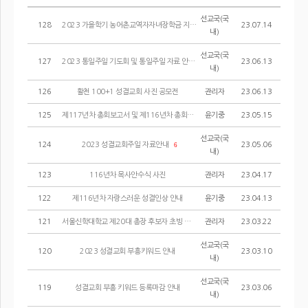
선교국(국
128
2023 가을학기 농어촌교역자자녀장학금 지원 선발공고
23.07.14
내)
선교국(국
127
2023 통일주일 기도회 및 통일주일 자료 안내
23.06.13
내)
126
활천 100+1 성결교회 사진 공모전
관리자
23.06.13
125
제117년차 총회보고서 및 제116년차 총회에 상정된 헌법 및 시행세칙 개정안
윤기중
23.05.15
선교국(국
124
2023 성결교회주일 자료안내
23.05.06
6
내)
123
116년차 목사안수식 사진
관리자
23.04.17
122
제116년차 자랑스러운 성결인상 안내
윤기중
23.04.13
121
서울신학대학교 제20대 총장 후보자 초빙 공고
관리자
23.03.22
선교국(국
120
2023 성결교회 부흥키워드 안내
23.03.10
내)
선교국(국
119
성결교회 부흥 키워드 등록마감 안내
23.03.06
내)