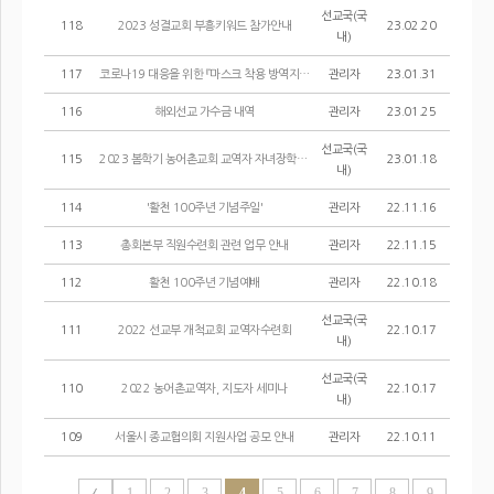
선교국(국
118
2023 성결교회 부흥키워드 참가안내
23.02.20
내)
117
코로나19 대응을 위한 『마스크 착용 방역지침 준수 명령 및 과태료 부과 업무 안...
관리자
23.01.31
116
해외선교 가수금 내역
관리자
23.01.25
선교국(국
115
2023 봄학기 농어촌교회 교역자 자녀장학금 지원 선발 공고
23.01.18
내)
114
'활천 100주년 기념주일'
관리자
22.11.16
113
총회본부 직원수련회 관련 업무 안내
관리자
22.11.15
112
활천 100주년 기념예배
관리자
22.10.18
선교국(국
111
2022 선교부 개척교회 교역자수련회
22.10.17
내)
선교국(국
110
2022 농어촌교역자, 지도자 세미나
22.10.17
내)
109
서울시 종교협의회 지원사업 공모 안내
관리자
22.10.11
1
2
3
4
5
6
7
8
9