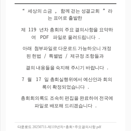
“
,
”
세상의 소금
함께 걷는 성결교회
라
는 표어로 출발한
119
제
년차 총회의 주요 결의사항을 요약하
PDF
.
여
파일로 올려드립니다
아래 첨부파일로 다운로드 가능하오니 개정
/
/
된 헌법
특별법
제규정 조항들과
.
결의 내용들을 숙지해 주시기 바랍니다
7
17
월
일 총회실행위에서 예산안과 회의
.
록이 확정되었습니다
총회회의록도 조속히 편집을 완료하여 전국에
.
파일로 배포해 드리겠습니다
다운로드
20250711-제119년차+총회+주요결의사항.pdf