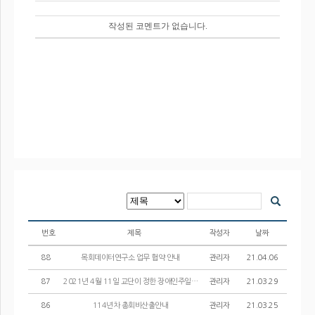
번호
제목
작성자
날짜
88
목회데이터연구소 업무 협약 안내
관리자
21.04.06
87
2021년 4월 11일 교단이 정한 장애인주일입니다.
관리자
21.03.29
86
114년차 총회비산출안내
관리자
21.03.25