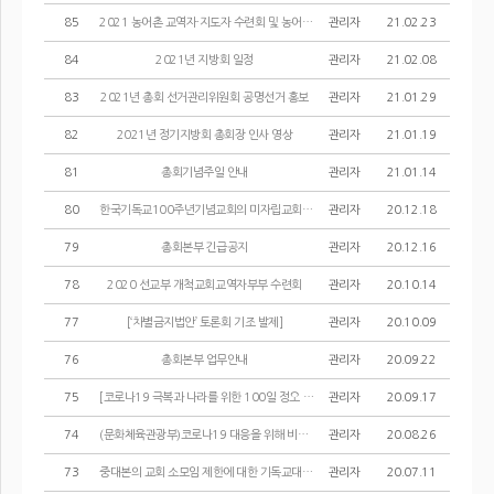
85
2021 농어촌 교역자·지도자 수련회 및 농어촌 선교정책 개발을 위한 간담회
관리자
21.02.23
84
2021년 지방회 일정
관리자
21.02.08
83
2021년 총회 선거관리위원회 공명선거 홍보
관리자
21.01.29
82
2021년 정기지방회 총회장 인사 영상
관리자
21.01.19
81
총회기념주일 안내
관리자
21.01.14
80
한국기독교100주년기념교회의 미자립교회 지원 안내
관리자
20.12.18
79
총회본부 긴급공지
관리자
20.12.16
78
2020 선교부 개척교회교역자부부 수련회
관리자
20.10.14
77
[‘차별금지법안’ 토론회 기조 발제]
관리자
20.10.09
76
총회본부 업무안내
관리자
20.09.22
75
[코로나19 극복과 나라를 위한 100일 정오 기도회 참여 안내]
관리자
20.09.17
74
(문화체육관광부)코로나19 대응을 위해 비대면 종교활동 지원
관리자
20.08.26
73
중대본의 교회 소모임 제한에 대한 기독교대한성결교회의 입장
관리자
20.07.11