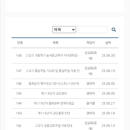
번호
제목
작성자
날짜
선교국(국
168
2025 가을학기 농어촌교역자 자녀장학금 지원선발공고
25.06.30
내)
선교국(국
167
2025 통일주일 기도회 및 통일주일 자료 안내
25.06.10
내)
166
총회승인 특수전도기관 리스트(119년차)
관리자
25.06.05
165
제119년차 교단표어
관리자
25.06.05
164
제119년차 총회본부 정책자료집
윤기중
25.05.27
163
제119년차 교단총회 안내
관리자
25.05.19
선교국(국
162
2025 성결교회주일 자료안내
25.05.13
내)