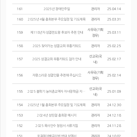
161
2025년 장애인주일
관리자
25.04.14
160
2025년 4월 총회본부 주요일정 및 기도제목
관리자
25.03.31
사무국(기획
159
제118년차 성결전도왕 후보자 추천 안내
25.03.11
정무)
158
2025 찾아가는 성결교회 부흥키워드
관리자
25.02.25
선교국(국
157
2025 성결교회 부흥키워드 참가 안내
25.02.17
내)
사무국(기획
156
자랑스러운 성결인을 추천해 주십시오
25.02.14
정무)
선교국(국
155
2025 봄학기 농어촌교역자 자녀장학금 지원선발공고
25.01.09
내)
154
2025년 1월 총회본부 주요일정 및 기도제목
관리자
24.12.30
153
2024년 성탄절 총회장 메시지
관리자
24.12.18
152
2025 목사안수 청원서 서류지침
관리자
24.11.28
151
포괄적차별금지법 반대 성명서
관리자
24.10.02