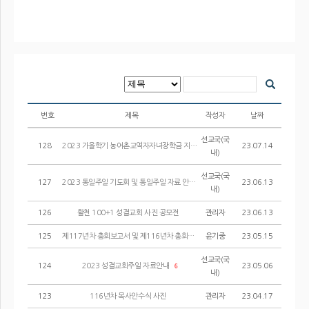
번호
제목
작성자
날짜
선교국(국
128
2023 가을학기 농어촌교역자자녀장학금 지원 선발공고
23.07.14
내)
선교국(국
127
2023 통일주일 기도회 및 통일주일 자료 안내
23.06.13
내)
126
활천 100+1 성결교회 사진 공모전
관리자
23.06.13
125
제117년차 총회보고서 및 제116년차 총회에 상정된 헌법 및 시행세칙 개정안
윤기중
23.05.15
선교국(국
124
2023 성결교회주일 자료안내
23.05.06
6
내)
123
116년차 목사안수식 사진
관리자
23.04.17