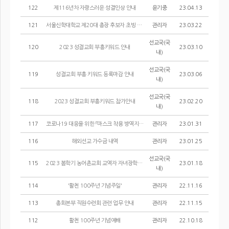
122
제116년차 자랑스러운 성결인상 안내
윤기중
23.04.13
121
서울신학대학교 제20대 총장 후보자 초빙 공고
관리자
23.03.22
선교국(국
120
2023 성결교회 부흥키워드 안내
23.03.10
내)
선교국(국
119
성결교회 부흥 키워드 등록마감 안내
23.03.06
내)
선교국(국
118
2023 성결교회 부흥키워드 참가안내
23.02.20
내)
117
코로나19 대응을 위한 『마스크 착용 방역지침 준수 명령 및 과태료 부과 업무 안...
관리자
23.01.31
116
해외선교 가수금 내역
관리자
23.01.25
선교국(국
115
2023 봄학기 농어촌교회 교역자 자녀장학금 지원 선발 공고
23.01.18
내)
114
'활천 100주년 기념주일'
관리자
22.11.16
113
총회본부 직원수련회 관련 업무 안내
관리자
22.11.15
112
활천 100주년 기념예배
관리자
22.10.18