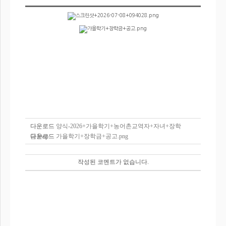
다운로드
양식-2026+가을학기+농어촌교역자+자녀+장학
금.hwp
다운로드
가을학기+장학금+공고.png