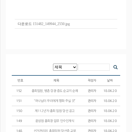
다운로드
151482_149944_2550.jpg
번호
제목
작성자
날짜
152
총회임원, 병촌·강경·증도 순교지 순례
관리자
18.06.20
151
“하나님이 우리에게 평화 주실 것”
관리자
18.06.20
150
제112년차 총회 임원 당선 공고
관리자
18.06.20
149
윤성원 총회장 업무 인수인계식
관리자
18.06.20
148
선거관리위, 총회임원 당선증 교부
관리자
18.06.20