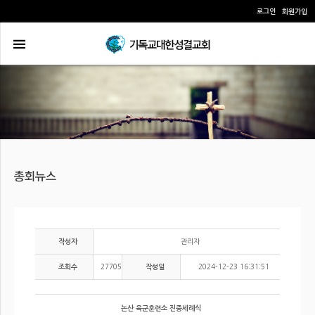
로그인
회원가입
관리자
작성자
27705
2024-12-23 16:31:51
조회수
작성일
논산 육군훈련소 진중세례식