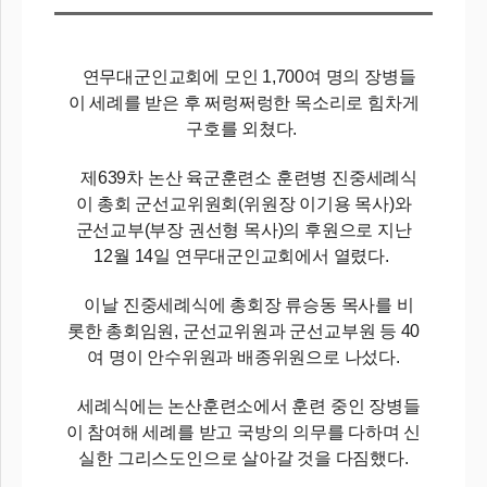
연무대군인교회에 모인 1,700여 명의 장병들
이 세례를 받은 후 쩌렁쩌렁한 목소리로 힘차게
구호를 외쳤다.
제639차 논산 육군훈련소 훈련병 진중세례식
이 총회 군선교위원회(위원장 이기용 목사)와
군선교부(부장 권선형 목사)의 후원으로 지난
12월 14일 연무대군인교회에서 열렸다.
이날 진중세례식에 총회장 류승동 목사를 비
롯한 총회임원, 군선교위원과 군선교부원 등 40
여 명이 안수위원과 배종위원으로 나섰다.
세례식에는 논산훈련소에서 훈련 중인 장병들
이 참여해 세례를 받고 국방의 의무를 다하며 신
실한 그리스도인으로 살아갈 것을 다짐했다.