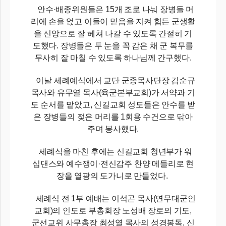
안수·배종위원들은 15개 조로 나눠 장병들 머
리에 손을 얹고 이들이 믿음을 지켜 힘든 군생활
을 신앙으로 잘 헤쳐 나갈 수 있도록 간절히 기
도했다. 장병들은 두 눈을 꼭 감은 채 군 복무를
무사히 잘 마칠 수 있도록 하나님께 간구했다.
이날 세례예식에서 교단 군종목사단장 김순규
목사와 유무열 목사(육군본부교회)가 서약과 기
도 순서를 맡았고, 신길교회 성도들은 안수를 받
은 장병들의 젖은 머리를 1회용 수건으로 닦아
주며 봉사했다.
세례식을 마친 후에는 신길교회 청년부가 워
십댄스와 예수쟁이·전신갑주 찬양 메들리로 현
장을 열광의 도가니로 만들었다.
세례식 전 1부 예배는 이석곤 목사(연무대군인
교회)의 인도로 부총회장 노성배 장로의 기도,
군선교위 사무총장 최성열 목사의 성경봉독, 신