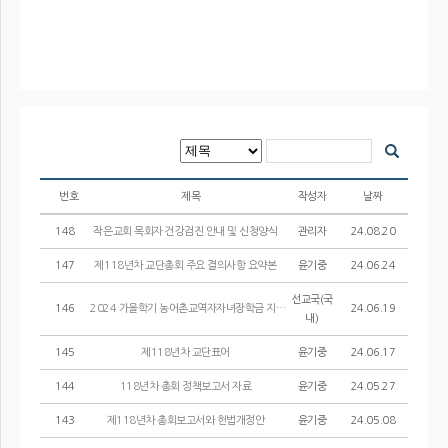
번호
제목
작성자
날짜
148
작은교회 목회자 건강검진 안내 및 신청양식
관리자
24.08.20
147
제118년차 교단총회 주요 결의사항 요약본
윤기중
24.06.24
선교국(국
146
2024 가을학기 농어촌교역자자녀장학금 지원 선발공고
24.06.19
내)
145
제118년차 교단표어
윤기중
24.06.17
144
118년차 총회 정책보고서 자료
윤기중
24.05.27
143
제118년차 총회보고서와 헌법개정안
윤기중
24.05.08