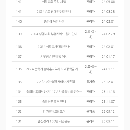
142
성결교회 주일 시행
관리자
24.05.08
141
2024년도 장애인주일 안내
관리자
24.03.25
140
총회장 목회서신
관리자
24.03.01
선교국(국
139
2024 성결교회 부흥키워드 참가 안내
24.02.29
내)
138
2024 성결교사대회 안내-
관리자
24.02.01
137
시무정년 안내 및 예시
관리자
24.01.17
선교국(국
136
2024 봄학기 농어촌교역자 자녀장학금 지원선발공고
24.01.11
내)
135
117년차 교단 행정 세미나 자료집
윤기중
23.12.01
134
총회장 목회서신-제117년차 총회비와 관련하여-
관리자
23.11.13
133
총회본부 휴무 안내
관리자
23.11.07
132
117년차 교단표어
윤기중
23.09.12
131
출산장려 100만 서명운동
관리자
23.09.11