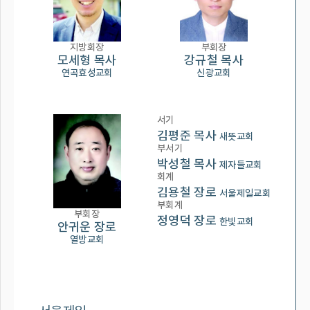
지방회장
부회장
모세형 목사
강규철 목사
연곡효성교회
신광교회
서기
김평준 목사
새뜻교회
부서기
박성철 목사
제자들교회
회계
김용철 장로
서울제일교회
부회계
부회장
정영덕 장로
한빛교회
안귀운 장로
열방교회