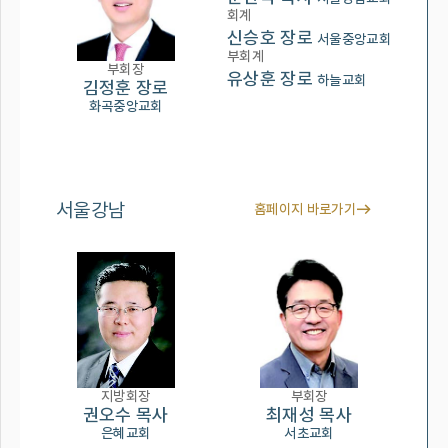
회계
신승호 장로
서울중앙교회
부회계
부회장
유상훈 장로
하늘교회
김정훈 장로
화곡중앙교회
서울강남
홈페이지 바로가기
지방회장
부회장
권오수 목사
최재성 목사
은혜교회
서초교회