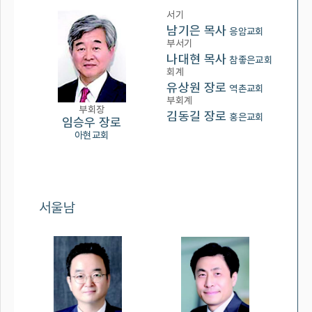
서기
남기은 목사
응암교회
부서기
나대현 목사
참좋은교회
회계
유상원 장로
역촌교회
부회계
부회장
김동길 장로
홍은교회
임승우 장로
아현교회
서울남