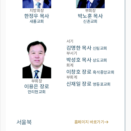
지방회장
부회장
한정우 목사
박노훈 목사
새롬교회
신촌교회
서기
김명한 목사
신림교회
부서기
박성호 목사
상도교회
회계
이창호 장로
흑석중앙교회
부회계
부회장
신재일 장로
영등포교회
이용은 장로
만리현교회
서울북
홈페이지 바로가기