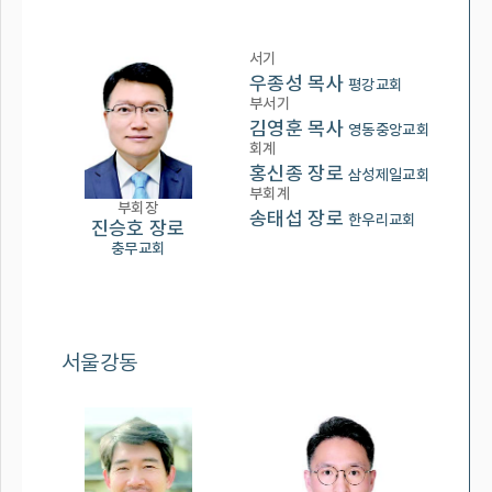
서기
우종성 목사
평강교회
부서기
김영훈 목사
영동중앙교회
회계
홍신종 장로
삼성제일교회
부회계
부회장
송태섭 장로
한우리교회
진승호 장로
충무교회
서울강동