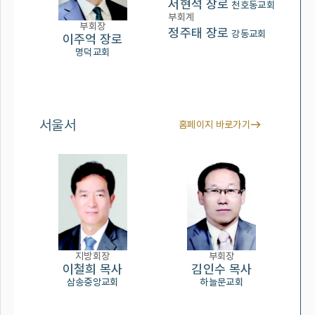
서현석 장로
천호동교회
부회계
부회장
정주태 장로
강동교회
이주억 장로
명덕교회
서울서
홈페이지 바로가기
지방회장
부회장
이철희 목사
김인수 목사
삼송중앙교회
하늘문교회