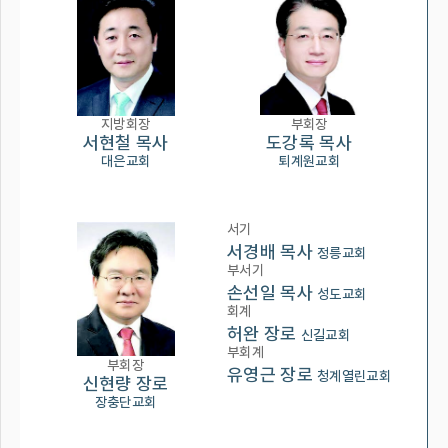
지방회장
부회장
서현철 목사
도강록 목사
대은교회
퇴계원교회
서기
서경배 목사
정릉교회
부서기
손선일 목사
성도교회
회계
허완 장로
신길교회
부회계
부회장
유영근 장로
청계열린교회
신현량 장로
장충단교회