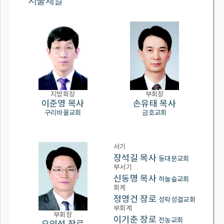
서울제일
지방회장
부회장
이준영 목사
손유태 목사
구리바울교회
금호교회
서기
장석길 목사
동대문교회
부서기
신동명 목사
하늘숲교회
회계
정영건 장로
성락성결교회
부회계
부회장
이기춘 장로
전농교회
오의석 장로