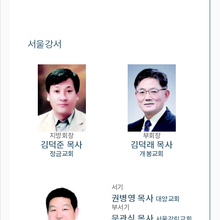
서울강서
지방회장
부회장
김덕준 목사
김덕래 목사
정금교회
개봉교회
서기
권병영 목사
대양교회
부서기
문관식 목사
서울강림교회