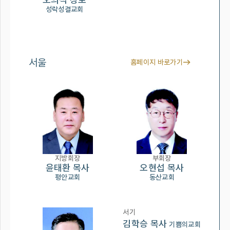
성락성결교회
서울
홈페이지 바로가기
지방회장
부회장
윤태환 목사
오현섭 목사
평안교회
동산교회
서기
김학승 목사
기쁨의교회