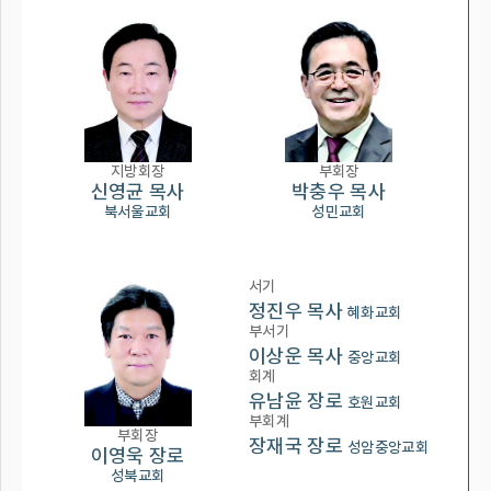
지방회장
부회장
신영균 목사
박충우 목사
북서울교회
성민교회
서기
정진우 목사
혜화교회
부서기
이상운 목사
중앙교회
회계
유남윤 장로
호원교회
부회계
부회장
장재국 장로
성암중앙교회
이영욱 장로
성북교회