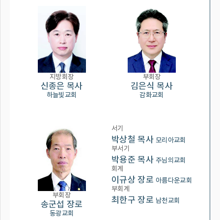
지방회장
부회장
신종은 목사
김은식 목사
하늘빛교회
감화교회
서기
박상철 목사
모리아교회
부서기
박용준 목사
주님의교회
회계
이규상 장로
아름다운교회
부회계
부회장
최한구 장로
남천교회
송군섭 장로
동광교회