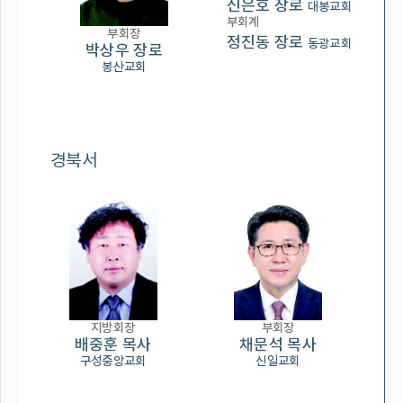
신은호 장로
대봉교회
부회계
부회장
정진동 장로
동광교회
박상우 장로
봉산교회
경북서
지방회장
부회장
배중훈 목사
채문석 목사
구성중앙교회
신일교회