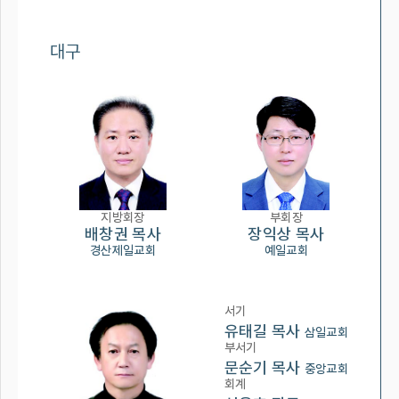
대구
지방회장
부회장
배창권 목사
장익상 목사
경산제일교회
예일교회
서기
유태길 목사
삼일교회
부서기
문순기 목사
중앙교회
회계