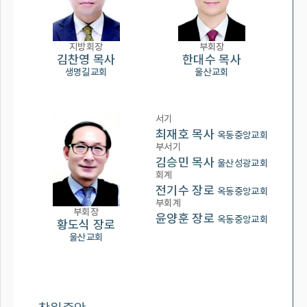
지방회장
부회장
김찬영 목사
한대수 목사
생명길교회
울산교회
서기
최재호 목사
옥동중앙교회
부서기
김승민 목사
울산성광교회
회계
전기수 장로
옥동중앙교회
부회계
부회장
윤양훈 장로
옥동중앙교회
황도식 장로
울산교회