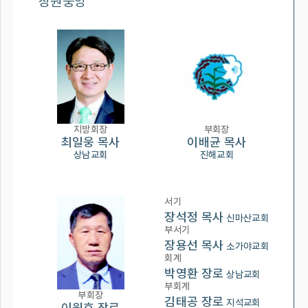
창원중앙
지방회장
부회장
최일웅 목사
이배균 목사
상남교회
진해교회
서기
장석정 목사
신마산교회
부서기
장용선 목사
소가야교회
회계
박영환 장로
상남교회
부회계
부회장
김태공 장로
지석교회
이원호 장로