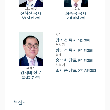
지방회장
부회장
신혁진 목사
최종국 목사
부산백합교회
기쁨의샘교회
서기
강기성 목사
예동교회
부서기
황외석 목사
한누리교회
회계
홍석헌 장로
한누리교회
부회계
부회장
조재용 장로
온천중앙교회
김시태 장로
온천중앙교회
부산서