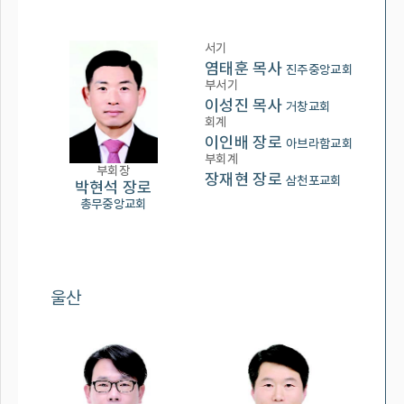
서기
염태훈 목사
진주중앙교회
부서기
이성진 목사
거창교회
회계
이인배 장로
아브라함교회
부회계
부회장
장재현 장로
삼천포교회
박현석 장로
총무중앙교회
울산