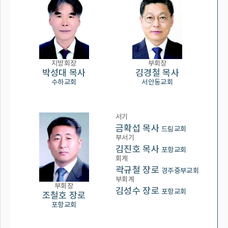
지방회장
부회장
박성대 목사
김경철 목사
수하교회
서안동교회
서기
금확섭 목사
드림교회
부서기
김진호 목사
포항교회
회계
곽규철 장로
경주중부교회
부회계
부회장
김성수 장로
포항교회
조철호 장로
포항교회