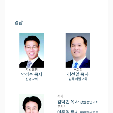
경남
지방회장
부회장
안경수 목사
김선일 목사
진영교회
김해제일교회
서기
김덕민 목사
창원중앙교회
부서기
이준일 목사
한림화목교회